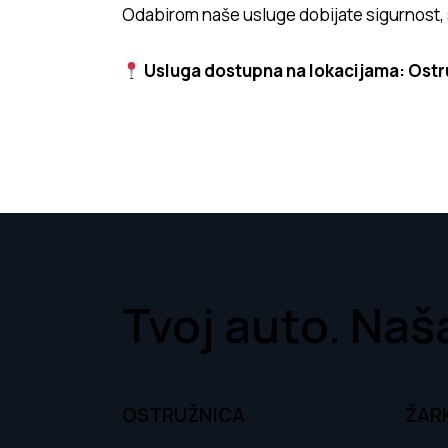
Odabirom naše usluge dobijate sigurnost, 
Usluga dostupna na lokacijama:
Ostr
Tvoj auto. Naša
OSTRUŽNICA
ŽAR