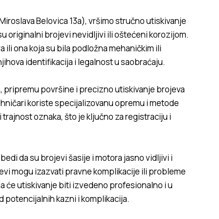
Miroslava Belovica 13a
), vršimo stručno utiskivanje
u originalni brojevi nevidljivi ili oštećeni korozijom.
 ili ona koja su bila podložna mehaničkim ili
ihova identifikacija i legalnost u saobraćaju.
, pripremu površine i precizno utiskivanje brojeva
ehničari koriste specijalizovanu opremu i metode
trajnost oznaka, što je ključno za registraciju i
di da su brojevi šasije i motora jasno vidljivi i
ojevi mogu izazvati pravne komplikacije ili probleme
a će utiskivanje biti izvedeno profesionalno i u
d potencijalnih kazni i komplikacija.