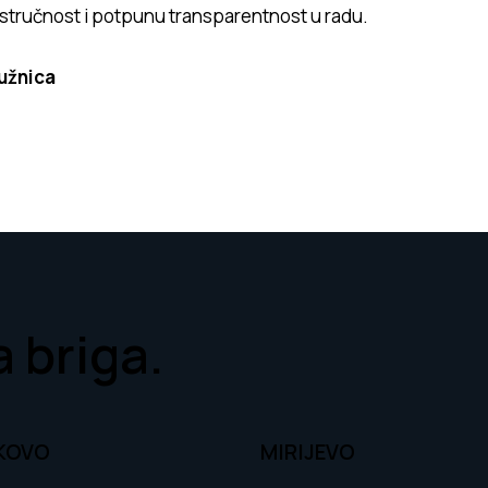
stručnost i potpunu transparentnost u radu.
užnica
 briga.
KOVO
MIRIJEVO