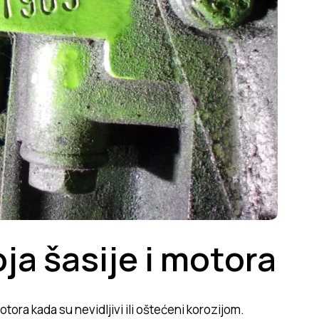
ja šasije i motora
otora kada su nevidljivi ili oštećeni korozijom.