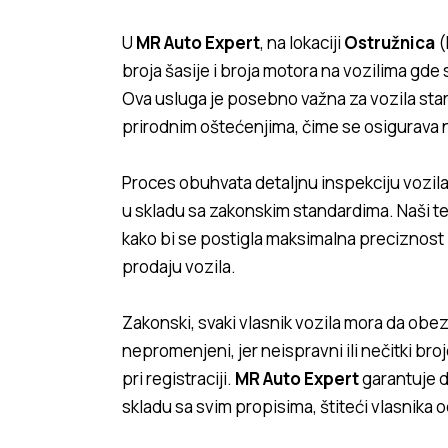
U
MR Auto Expert
, na lokaciji
Ostružnica
(
broja šasije i broja motora na vozilima gde s
Ova usluga je posebno važna za vozila stara
prirodnim oštećenjima, čime se osigurava nj
Proces obuhvata detaljnu inspekciju vozila
u skladu sa zakonskim standardima. Naši t
kako bi se postigla maksimalna preciznost i 
prodaju vozila.
Zakonski, svaki vlasnik vozila mora da obezbe
nepromenjeni, jer neispravni ili nečitki br
pri registraciji.
MR Auto Expert
garantuje d
skladu sa svim propisima, štiteći vlasnika o