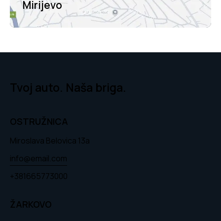
Mirijevo
Tvoj auto. Naša briga.
OSTRUŽNICA
Miroslava Belovica 13a
info@email.com
+381665773000
ŽARKOVO