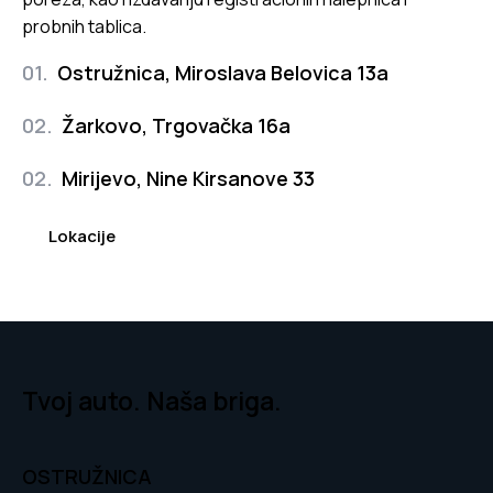
probnih tablica.
01.
Ostružnica, Miroslava Belovica 13a
02.
Žarkovo, Trgovačka 16a
02.
Mirijevo, Nine Kirsanove 33
Lokacije
Tvoj auto. Naša briga.
OSTRUŽNICA