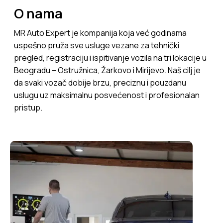
O nama
MR Auto Expert je kompanija koja već godinama
uspešno pruža sve usluge vezane za tehnički
pregled, registraciju i ispitivanje vozila na tri lokacije u
Beogradu – Ostružnica, Žarkovo i Mirijevo. Naš cilj je
da svaki vozač dobije brzu, preciznu i pouzdanu
uslugu uz maksimalnu posvećenost i profesionalan
pristup.