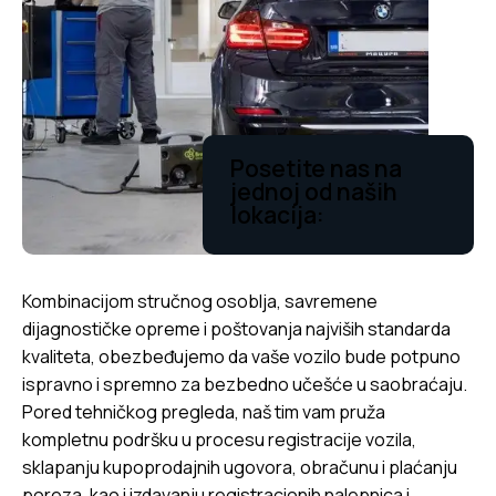
Posetite nas na
jednoj od naših
lokacija:
Kombinacijom stručnog osoblja, savremene
dijagnostičke opreme i poštovanja najviših standarda
kvaliteta, obezbeđujemo da vaše vozilo bude potpuno
ispravno i spremno za bezbedno učešće u saobraćaju.
Pored tehničkog pregleda, naš tim vam pruža
kompletnu podršku u procesu registracije vozila,
sklapanju kupoprodajnih ugovora, obračunu i plaćanju
poreza, kao i izdavanju registracionih nalepnica i