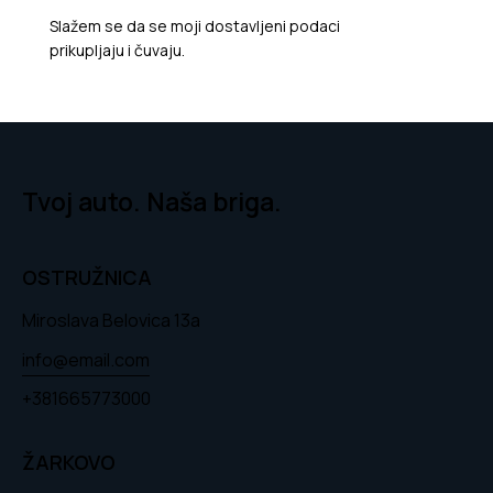
Slažem se da se moji dostavljeni podaci
prikupljaju i čuvaju
.
Tvoj auto. Naša briga.
OSTRUŽNICA
Miroslava Belovica 13a
info@email.com
+381665773000
ŽARKOVO