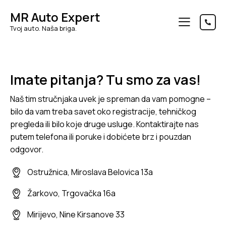
MR Auto Expert
Tvoj auto. Naša briga.
Imate pitanja? Tu smo za vas!
Naš tim stručnjaka uvek je spreman da vam pomogne –
bilo da vam treba savet oko registracije, tehničkog
pregleda ili bilo koje druge usluge. Kontaktirajte nas
putem telefona ili poruke i dobićete brz i pouzdan
odgovor.
Ostružnica, Miroslava Belovica 13a
Žarkovo, Trgovačka 16a
Mirijevo, Nine Kirsanove 33