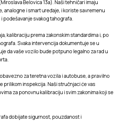
(
Miroslava Belovica 13a
). Naši tehničari imaju
ne, analogne i smart uređaje, i koriste savremenu
i podešavanje svakog tahografa.
ja, kalibraciju prema zakonskim standardima i, po
hografa. Svaka intervencija dokumentuje se u
uje da vaše vozilo bude potpuno legalno za rad u
rta.
obavezno za teretna vozila i autobuse, a pravilno
prilikom inspekcija. Naši stručnjaci će vas
ovima za ponovnu kalibraciju i svim zakonima koji se
rafa dobijate sigurnost, pouzdanost i