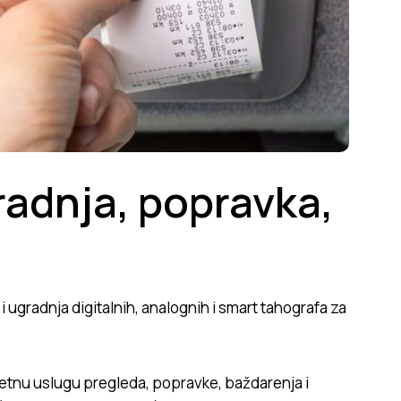
radnja, popravka,
 ugradnja digitalnih, analognih i smart tahografa za
etnu uslugu pregleda, popravke, baždarenja i