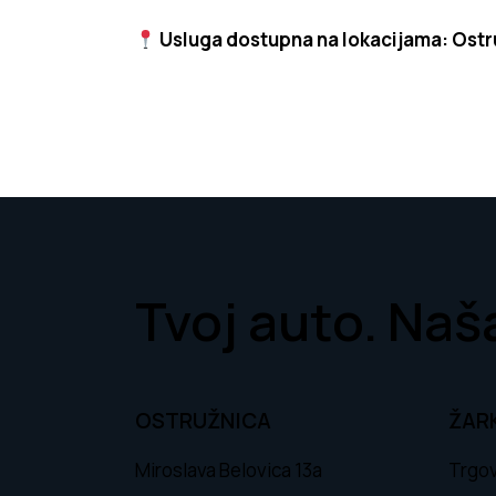
Usluga dostupna na lokacijama:
Ostr
Tvoj auto. Naša
OSTRUŽNICA
ŽAR
Miroslava Belovica 13a
Trgov