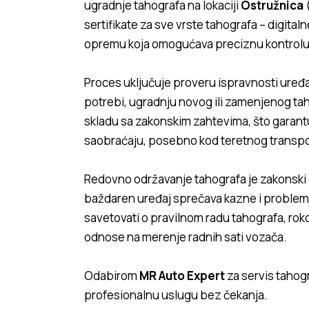
ugradnje tahografa na lokaciji
Ostružnica
sertifikate za sve vrste tahografa – digital
opremu koja omogućava preciznu kontrolu 
Proces uključuje proveru ispravnosti uređa
potrebi, ugradnju novog ili zamenjenog ta
skladu sa zakonskim zahtevima, što garant
saobraćaju, posebno kod teretnog transpo
Redovno održavanje tahografa je zakonski 
baždaren uređaj sprečava kazne i probleme 
savetovati o pravilnom radu tahografa, rok
odnose na merenje radnih sati vozača.
Odabirom
MR Auto Expert
za servis tahog
profesionalnu uslugu bez čekanja.