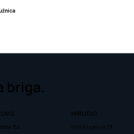
užnica
 briga.
KOVO
MIRIJEVO
ačka 16a
Nine Kirsanove 33