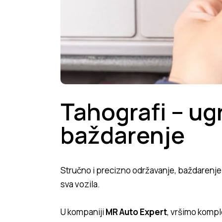
Tahografi – ug
baždarenje
Stručno i precizno održavanje, baždarenje i
sva vozila.
U kompaniji
MR Auto Expert
, vršimo kompl