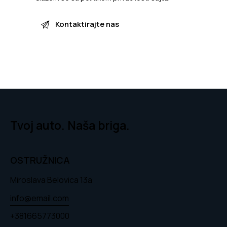
Tvoj auto. Naša briga.
OSTRUŽNICA
Miroslava Belovica 13a
info@email.com
+381665773000